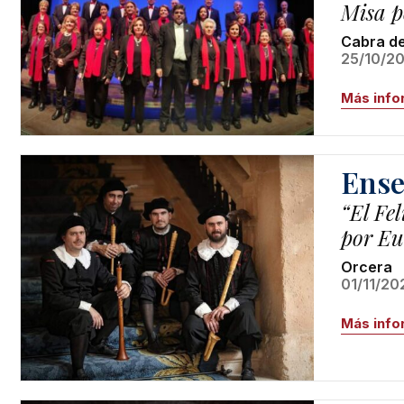
Misa po
Cabra de
25/10/20
Más info
Ense
“El Fel
por Eu
Orcera
01/11/20
Más info