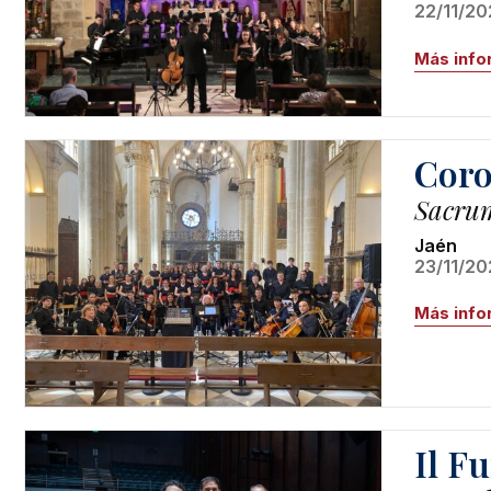
22/11/20
Más info
Coro
Sacrum
Jaén
23/11/20
Más info
Il F