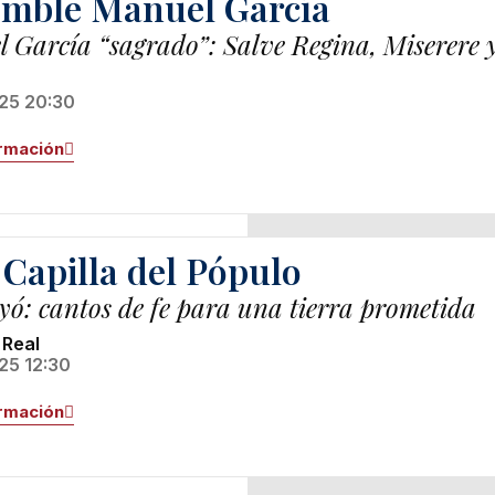
mble Manuel García
 García “sagrado”: Salve Regina, Miserere y
25 20:30
rmación
 Capilla del Pópulo
ó: cantos de fe para una tierra prometida
 Real
25 12:30
rmación