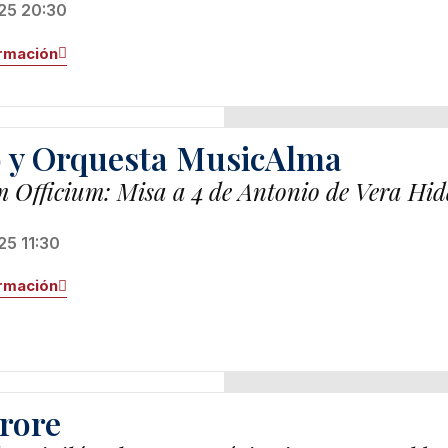
25 20:30
rmación
 y Orquesta MusicAlma
 Officium: Misa a 4 de Antonio de Vera Hid
25 11:30
rmación
urore