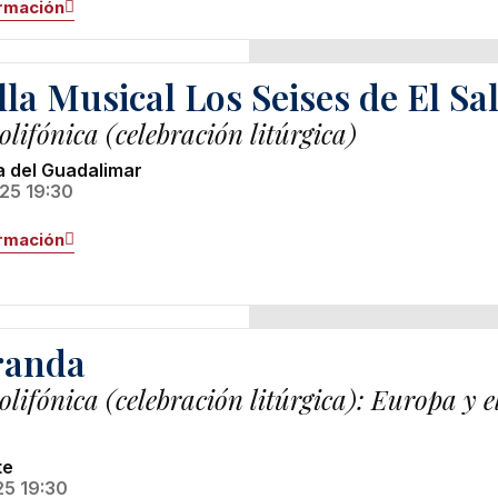
rmación
lla Musical Los Seises de El Sa
lifónica (celebración litúrgica)
a del Guadalimar
25 19:30
rmación
randa
olifónica (celebración litúrgica): Europa y
te
25 19:30