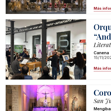
Más info
Orqu
“And
Litera
Canena
15/11/20
Más info
Coro
San Ju
Mengíba