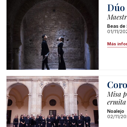
Dúo 
Maestr
Beas de
01/11/20
Más info
Coro
Misa p
ermita
Noalejo
02/11/20