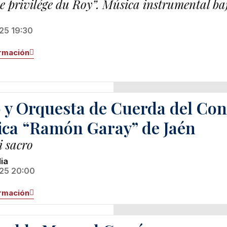
le privilége du Roy”. Música instrumental ba
25 19:30
rmación
 y Orquesta de Cuerda del Con
ca “Ramón Garay” de Jaén
i sacro
ia
25 20:00
rmación