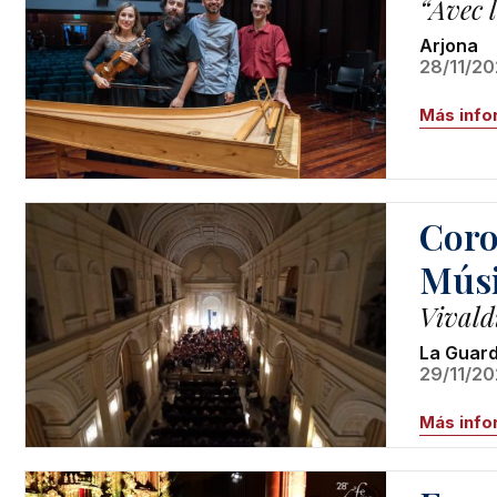
“Avec 
Arjona
28/11/20
Más info
Coro
Músi
Vivald
La Guard
29/11/20
Más info