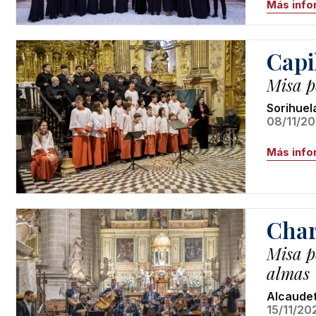
Más info
Capi
Misa po
Sorihuel
08/11/20
Más info
Cha
Misa p
almas
Alcaude
15/11/20