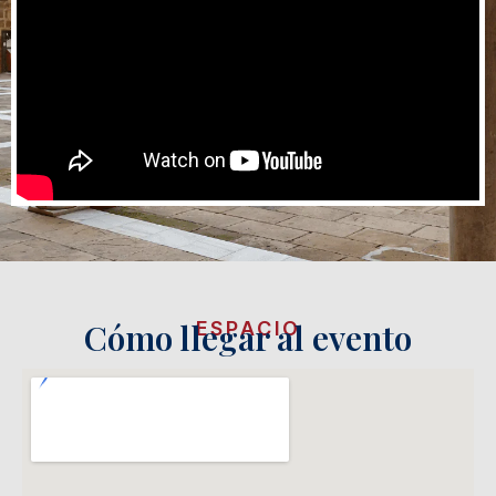
Cómo llegar al evento
ESPACIO