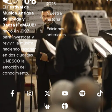
2025
El
Festival de
Música Antigua
Nuestra
de Úbeda y
historia
Baeza (FeMAUB)
Ediciones
nació en 1997
anteriores
para investigar y
revivir la música,
haciendo resonar
en dos ciudades
UNESCO la
emoción del
conocimiento.