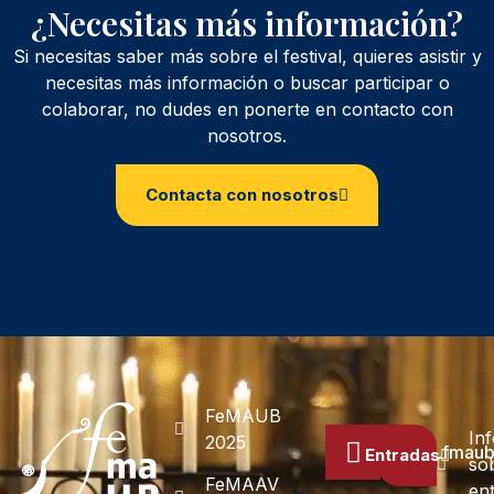
¿Necesitas más información?
Si necesitas saber más sobre el festival, quieres asistir y
necesitas más información o buscar participar o
colaborar, no dudes en ponerte en contacto con
nosotros.
Contacta con nosotros
FeMAUB
In
2025
prensa.fmau
Entradas
so
FeMAAV
en