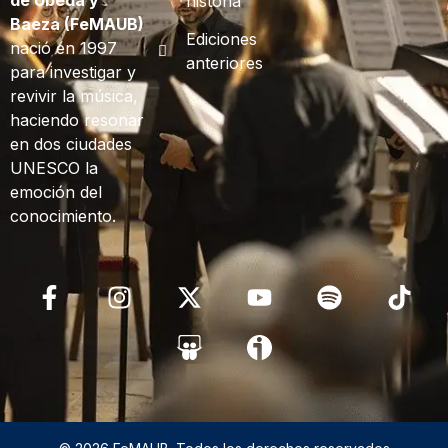
de Úbeda y
historia
Baeza (FeMAUB)
Ediciones
nació en 1997
anteriores
para investigar y
revivir la música,
haciendo resonar
en dos ciudades
UNESCO la
emoción del
conocimiento.