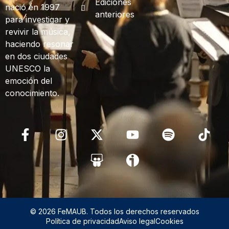
Ediciones
nació en 1997
anteriores
para investigar y
revivir la música,
haciendo resonar
en dos ciudades
UNESCO la
emoción del
conocimiento.
© 2026 FeMAUB. Todos los derechos reservados
Política de privacidad
Aviso legal
Cookies