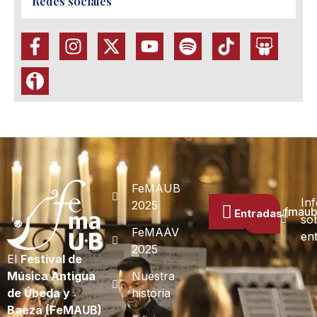
Redes sociales
FeMAUB
In
2025
prensa.fmau
Entradas
so
FeMAAV
en
2025
El
Festival de
Música Antigua
Nuestra
de Úbeda y
historia
Baeza (FeMAUB)