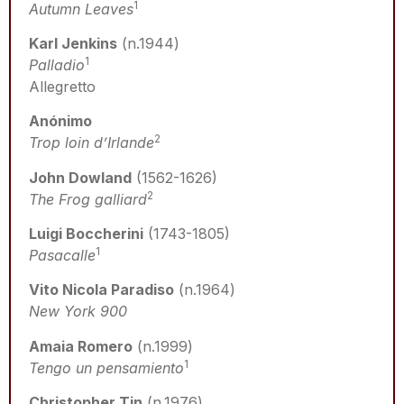
1
Autumn Leaves
Karl Jenkins
(n.1944)
1
Palladio
Allegretto
Anónimo
2
Trop loin d’Irlande
John Dowland
(1562-1626)
2
The Frog galliard
Luigi Boccherini
(1743-1805)
1
Pasacalle
Vito Nicola Paradiso
(n.1964)
New York 900
Amaia Romero
(n.1999)
1
Tengo un pensamiento
Christopher Tin
(n.1976)