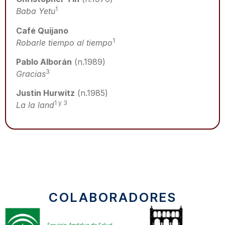
1
Baba Yetu
Café Quijano
1
Robarle tiempo al tiempo
Pablo Alborán
(n.1989)
3
Gracias
Justin Hurwitz
(n.1985)
1 y 3
La la land
COLABORADORES