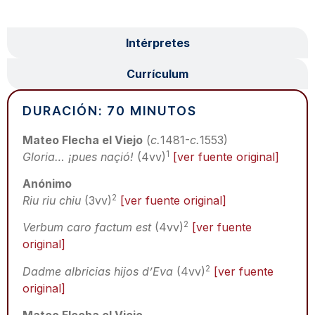
Programa
Intérpretes
Currículum
DURACIÓN: 70 MINUTOS
Mateo Flecha el Viejo
(
c.
1481-
c.
1553)
1
Gloria… ¡pues naçió!
(4vv)
[ver fuente original]
Anónimo
2
Riu riu chiu
(3vv)
[ver fuente original]
2
Verbum caro factum est
(4vv)
[ver fuente
original]
2
Dadme albricias hijos d’Eva
(4vv)
[ver fuente
original]