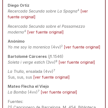
Diego Ortiz
4
Recercada Secunda sobre La Spagna
[ver
fuente original]
Recercada Secunda sobre el Passamezzo
4
moderno
[ver fuente original]
Anónimo
2
Yo me soy la morenica
(4vv)
[ver fuente original]
Bartolomé Cárceres
(
fl.
1546)
8
Soleta i verge estich
(3vv)
[ver fuente original]
7
La Trulla
, ensalada (4vv)
Sus, sus, sus
[ver fuente original]
Mateo Flecha el Viejo
7
La Bomba
(4vv)
[ver fuente original]
Fuentes:
(1) Cancionero de Barcelona, M. 454, Biblioteca