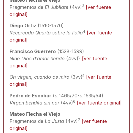
Mateo Flecha el Viejo
3
Fragmentos de
El Jubilate
(4vv)
[ver fuente
original]
Diego Ortiz
(1510-1570)
4
Recercada Quarta sobre la Folía
[ver fuente
original]
Francisco Guerrero
(1528-1599)
5
Niño Dios d’amor herido
(4vv)
[ver fuente
original]
5
Oh virgen, cuando os miro
(3vv)
[ver fuente
original]
Pedro de Escobar
(
c.
1465/70-
c.
1535/54)
6
Virgen bendita sin par
(4vv)
[ver fuente original]
Mateo Flecha el Viejo
7
Fragmentos de
La Justa
(4vv)
[ver fuente
original]